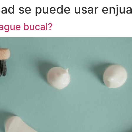
dad se puede usar enju
uague bucal?