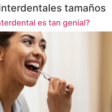
 interdentales tamaños
nterdental es tan genial?