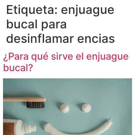
Etiqueta:
enjuague
bucal para
desinflamar encias
¿Para qué sirve el enjuague
bucal?