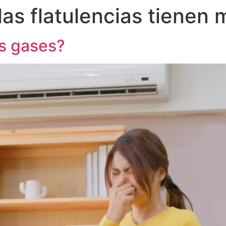
las flatulencias tienen m
s gases?