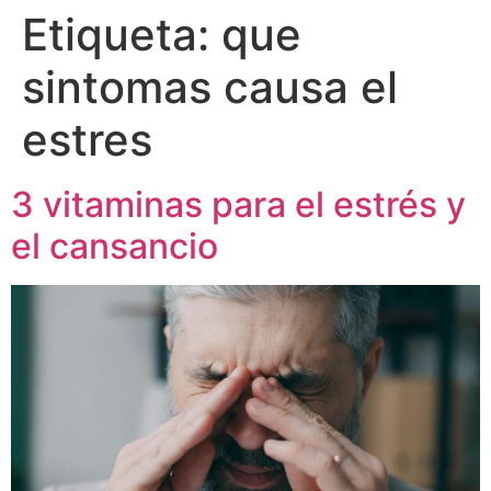
Etiqueta:
que
sintomas causa el
estres
3 vitaminas para el estrés y
el cansancio