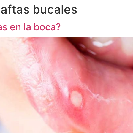
 aftas bucales
as en la boca?