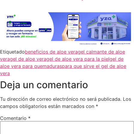
Etiquetado
beneficios de aloe vera
gel calmante de aloe
vera
gel de aloe vera
gel de aloe vera para la piel
gel de
aloe vera para quemaduras
para que sirve el gel de aloe
vera
Deja un comentario
Tu dirección de correo electrónico no será publicada.
Los
campos obligatorios están marcados con
*
Comentario
*